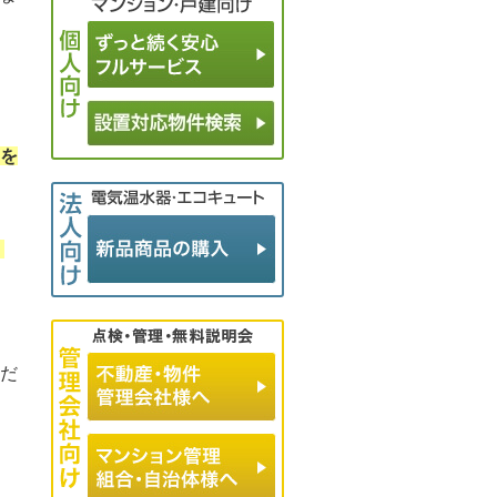
を
、
だ