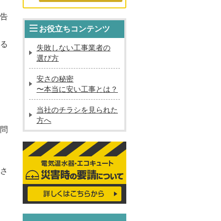
告
お役立ちコンテンツ
る
失敗しない工事業者の
選び方
安さの秘密
〜本当に安い工事とは？
当社のチラシを見られた
方へ
問
さ