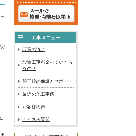
6日
工事メニュー
安
設置の流れ
設置工事料金っていくら
なの？
」
施工後の保証とサポート
最近の施工事例
お客様の声
い
勧
よくある質問
ま