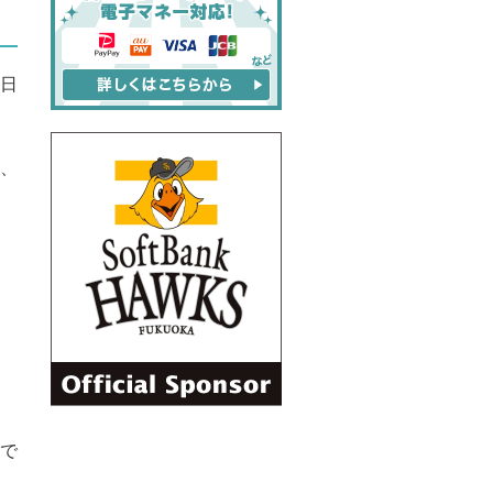
6日
、
。
で